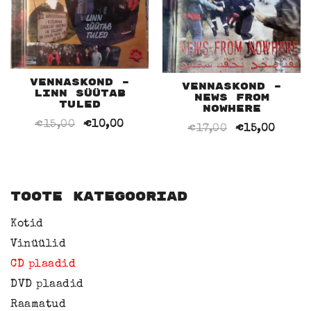
Vennaskond –
Vennaskond –
Linn Süütab
News from
Tuled
Nowhere
Algne
Current
€
15,00
€
10,00
Algne
Curre
€
17,00
€
15,00
hind
price
hind
price
oli:
is:
oli:
is:
€15,00.
€10,00.
€17,00.
€15,0
toote kategooriad
Kotid
Vinüülid
CD plaadid
DVD plaadid
Raamatud