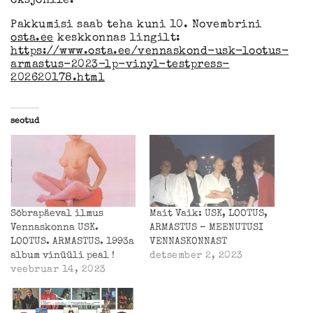
oksjonile.
Pakkumisi saab teha kuni 10. Novembrini
osta.ee
keskkonnas lingilt:
https://www.osta.ee/vennaskond-usk-lootus-
armastus-2023-lp-vinyl-testpress-
202620178.html
seotud
Sõbrapäeval ilmus
Mait Vaik: USK, LOOTUS,
Vennaskonna USK.
ARMASTUS – MEENUTUSI
LOOTUS. ARMASTUS. 1993a
VENNASKONNAST
album vinüüli peal !
detsember 2, 2023
veebruar 14, 2023