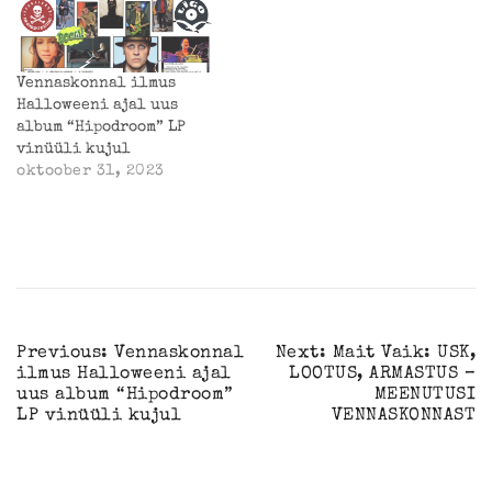
Vennaskonnal ilmus
Halloweeni ajal uus
album “Hipodroom” LP
vinüüli kujul
oktoober 31, 2023
navigeerimine
Previous:
Vennaskonnal
Next:
Mait Vaik: USK,
ilmus Halloweeni ajal
LOOTUS, ARMASTUS –
uus album “Hipodroom”
MEENUTUSI
LP vinüüli kujul
VENNASKONNAST