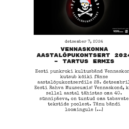
detsember 7, 2024
Vennaskonna
Aastalõpukontsert 202
– Tartus ERMis
Eesti punkroki kultusbänd Vennasko
kutsub kõiki fänne
aastalõpukontserdile 28. detsembri
Eesti Rahva Muuseumis! Vennaskond, k
sellel aastal tähistas oma 40.
sünnipäeva, on tuntud oma tabavate
tekstide poolest. Tänu bändi
loomingule […]