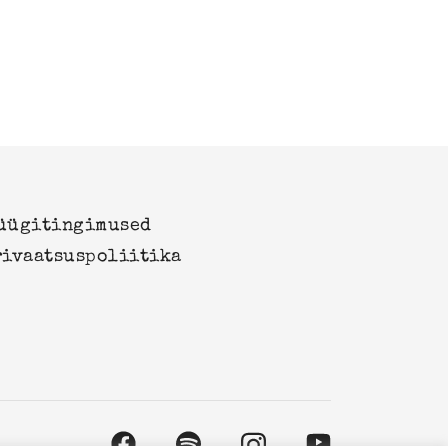
üügitingimused
rivaatsuspoliitika