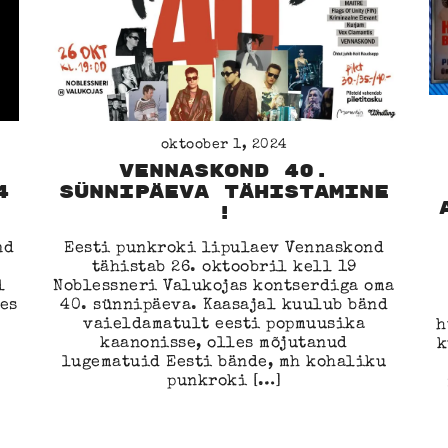
oktoober 1, 2024
Vennaskond 40.
4
sünnipäeva tähistamine
!
nd
Eesti punkroki lipulaev Vennaskond
tähistab 26. oktoobril kell 19
l
Noblessneri Valukojas kontserdiga oma
es
40. sünnipäeva. Kaasajal kuulub bänd
vaieldamatult eesti popmuusika
h
kaanonisse, olles mõjutanud
k
lugematuid Eesti bände, mh kohaliku
punkroki […]