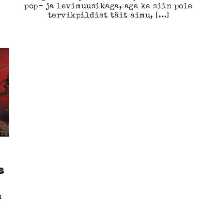
pop- ja levimuusikaga, aga ka siin pole
tervikpildist täit aimu, […]
s
t: