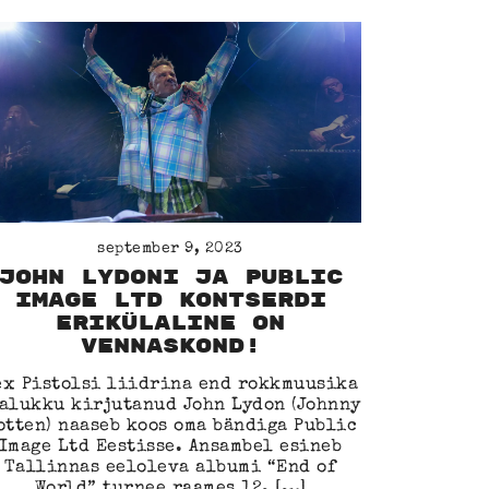
september 9, 2023
John Lydoni ja Public
Image Ltd kontserdi
erikülaline on
Vennaskond!
ex Pistolsi liidrina end rokkmuusika
alukku kirjutanud John Lydon (Johnny
otten) naaseb koos oma bändiga Public
Image Ltd Eestisse. Ansambel esineb
Tallinnas eeloleva albumi “End of
World” turnee raames 12. […]