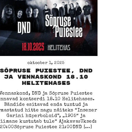
oktoober 1, 2025
Sõpruse Puiestee, DND
ja Vennaskond 18.10
Helitehases
Vennaskond, DND ja Sõpruse Puiestee
annavad kontserdi 18.10 Helitehases.
Bändide esitavad enda tuntud ja
rmastatud hitte nagu näiteks “Insener
Garini hüperboloid”, „1905“ ja
Viimane kustutab tule“ Ajakava:Uksed:
20:00Sõpruse Puiestee 21:00DND […]