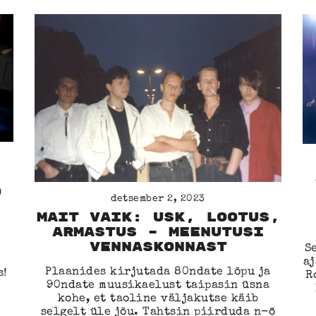
d
detsember 2, 2023
Mait Vaik: USK, LOOTUS,
ARMASTUS – MEENUTUSI
VENNASKONNAST
S
aj
Plaanides kirjutada 80ndate lõpu ja
s!
R
90ndate muusikaelust taipasin üsna
kohe, et taoline väljakutse käib
selgelt üle jõu. Tahtsin piirduda n-ö