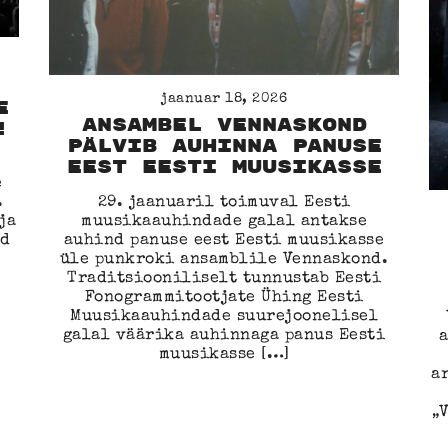
:
jaanuar 18, 2026
e
Ansambel Vennaskond
!
pälvib auhinna panuse
eest Eesti muusikasse
e
.
29. jaanuaril toimuval Eesti
ja
muusikaauhindade galal antakse
id
auhind panuse eest Eesti muusikasse
üle punkroki ansamblile Vennaskond.
Traditsiooniliselt tunnustab Eesti
Fonogrammitootjate Ühing Eesti
Muusikaauhindade suurejoonelisel
galal väärika auhinnaga panus Eesti
muusikasse […]
a
„