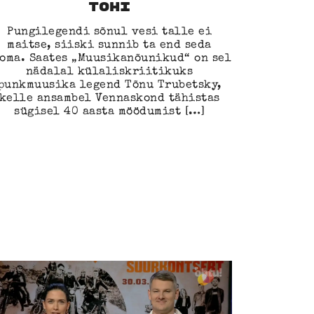
tohi
Pungilegendi sõnul vesi talle ei
maitse, siiski sunnib ta end seda
ooma. Saates „Muusikanõunikud“ on sel
nädalal külaliskriitikuks
punkmuusika legend Tõnu Trubetsky,
kelle ansambel Vennaskond tähistas
sügisel 40 aasta möödumist […]