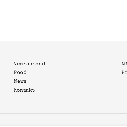
Vennaskond
M
Pood
P
News
Kontakt