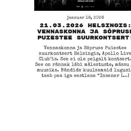
jaanuar 18, 2026
21.03.2026 Helsingis
Vennaskonna ja Sõprus
Puiestee suurkontsert
Vennaskonna ja Sõpruse Puiestee
suurkontsert Helsingis, Apollo Liv
Club’is. See ei ole pelgalt kontsert
See on rännak läbi mälestuste, mässu 
muusika. Bändide kuulsamaid lugus
teab pea iga eestlane “Insener […]