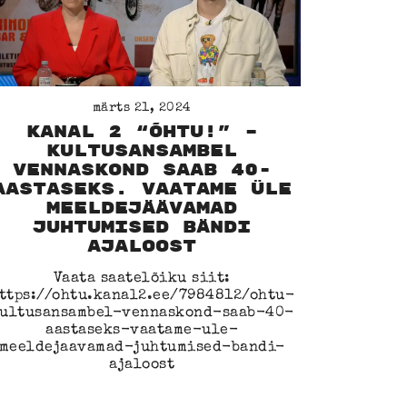
märts 21, 2024
Kanal 2 “ÕHTU!” –
Kultusansambel
Vennaskond saab 40-
aastaseks. Vaatame üle
meeldejäävamad
juhtumised bändi
ajaloost
Vaata saatelõiku siit:
ttps://ohtu.kanal2.ee/7984812/ohtu-
ultusansambel-vennaskond-saab-40-
aastaseks-vaatame-ule-
meeldejaavamad-juhtumised-bandi-
ajaloost