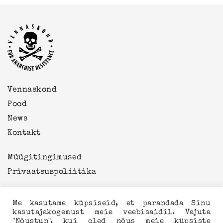
Vennaskond
Pood
News
Kontakt
Müügitingimused
Privaatsuspoliitika
Me kasutame küpsiseid, et parandada Sinu
kasutajakogemust meie veebisaidil. Vajuta
© 2026 VENNASKOND OÜ
"Nõustun", kui oled nõus meie küpsiste